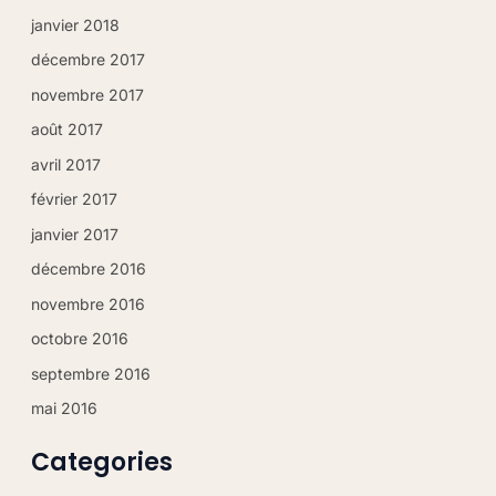
janvier 2018
Cher(e) client(e), notre site est
décembre 2017
actuellement en cours d'évolution pour
vous offrir une meilleure expérience.
novembre 2017
août 2017
Nous vous invitons à vous réinscrire si
avril 2017
vous étiez un(e) ancien(ne) abonné(e)
afin de mettre à jour votre profil client.
février 2017
janvier 2017
Fermer
décembre 2016
novembre 2016
octobre 2016
septembre 2016
mai 2016
Categories