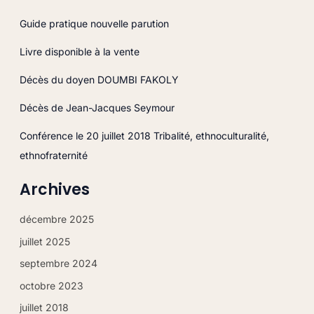
h
Guide pratique nouvelle parution
e
Livre disponible à la vente
r
c
Décès du doyen DOUMBI FAKOLY
h
Décès de Jean-Jacques Seymour
e
r
Conférence le 20 juillet 2018 Tribalité, ethnoculturalité,
ethnofraternité
:
Archives
décembre 2025
juillet 2025
septembre 2024
octobre 2023
juillet 2018