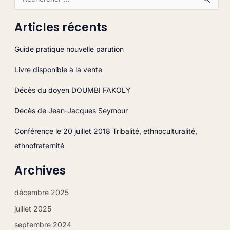
R
e
Articles récents
c
h
Guide pratique nouvelle parution
e
Livre disponible à la vente
r
c
Décès du doyen DOUMBI FAKOLY
h
Décès de Jean-Jacques Seymour
e
r
Conférence le 20 juillet 2018 Tribalité, ethnoculturalité,
ethnofraternité
:
Archives
décembre 2025
juillet 2025
septembre 2024