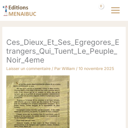
Aller
au
contenu
Ces_Dieux_Et_Ses_Egregores_E
trangers_Qui_Tuent_Le_Peuple_
Noir_4eme
Laisser un commentaire
/ Par
William
/
10 novembre 2025