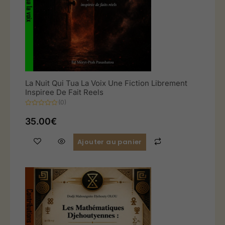
La Nuit Qui Tua La Voix Une Fiction Librement
Inspiree De Fait Reels
(0)
Note
0
35.00
€
sur
5
Ajouter au panier