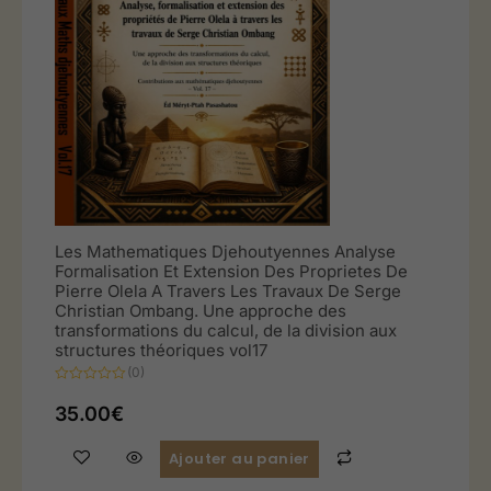
Les Mathematiques Djehoutyennes Analyse
Formalisation Et Extension Des Proprietes De
Pierre Olela A Travers Les Travaux De Serge
Christian Ombang. Une approche des
transformations du calcul, de la division aux
structures théoriques vol17
(0)
Note
0
35.00
€
sur
5
Ajouter au panier