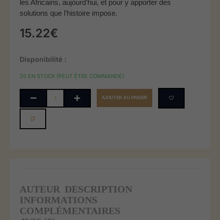
les Africains, aujourd’hui, et pour y apporter des
solutions que l’histoire impose.
15.22
€
quantité
Disponibilité :
de
20 EN STOCK (PEUT ÊTRE COMMANDÉ)
La
négritude
AJOUTER AU PANIER
vue
par
un
théologien
africain
:
tradition
bimwenyienne
AUTEUR
DESCRIPTION
:
INFORMATIONS
hommage
COMPLÉMENTAIRES
à