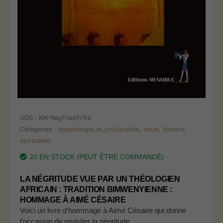
UGS :
KN-NegTheAfrTra
Catégories :
egyptologie_et_philosophie
,
essai
,
histoire
,
spiritualite
20 EN STOCK (PEUT ÊTRE COMMANDÉ)
LA NÉGRITUDE VUE PAR UN THÉOLOGIEN
AFRICAIN : TRADITION BIMWENYIENNE :
HOMMAGE À AIMÉ CÉSAIRE
Voici un livre d’hommage à Aimé Césaire qui donne
l’occasion de revisiter la négritude.