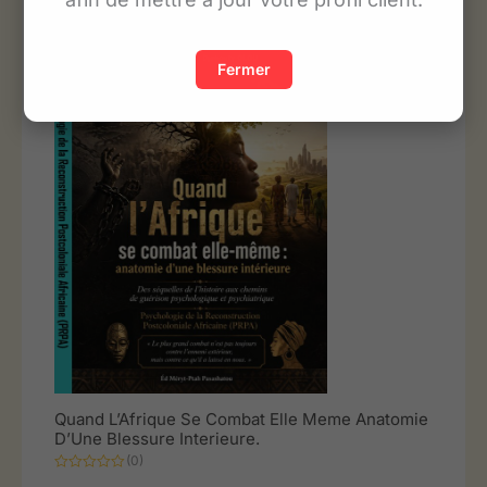
Fermer
Quand L’Afrique Se Combat Elle Meme Anatomie
D’Une Blessure Interieure.
(0)
Note