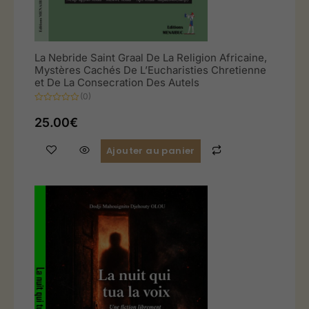
La Nebride Saint Graal De La Religion Africaine,
Mystères Cachés De L’Eucharisties Chretienne
et De La Consecration Des Autels
(0)
Note
0
25.00
€
sur
5
Ajouter au panier