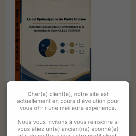
La Loi Djehoutyenne de Parite Croisee
Cher(e) client(e), notre site est
Fondements Pedagogiques Et Arithmetiques De
actuellement en cours d'évolution pour
La Proposition De Pierre Olela NGONGO
vous offrir une meilleure expérience.
(0)
Note
0
25.00
€
Nous vous invitons à vous réinscrire si
sur
5
vous étiez un(e) ancien(ne) abonné(e)
Ajouter au panier
afin de mettre à jour votre profil client.