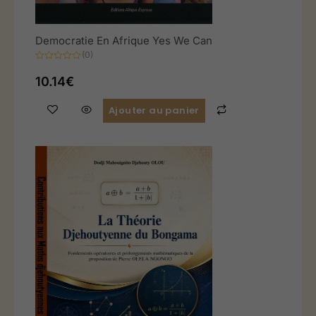
Democratie En Afrique Yes We Can
(0)
Note
0
10.14
€
sur
5
Ajouter au panier