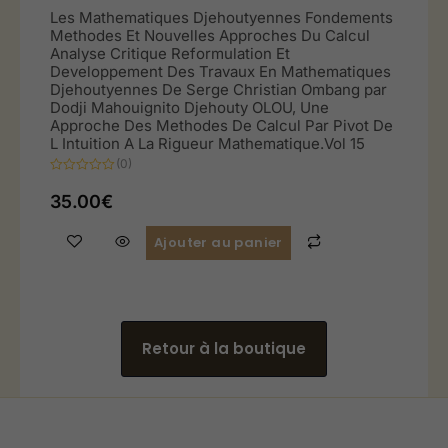
Les Mathematiques Djehoutyennes Fondements
Methodes Et Nouvelles Approches Du Calcul
Analyse Critique Reformulation Et
Developpement Des Travaux En Mathematiques
Djehoutyennes De Serge Christian Ombang par
Dodji Mahouignito Djehouty OLOU, Une
Approche Des Methodes De Calcul Par Pivot De
L Intuition A La Rigueur Mathematique.Vol 15
(0)
Note
0
35.00
€
sur
5
Ajouter au panier
Retour à la boutique