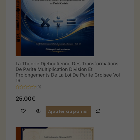
La Theorie Djehoutienne Des Transformations
De Parite Multiplication Division Et
Prolongements De La Loi De Parite Croisee Vol
19
(0)
Note
0
25.00
€
sur
5
Ajouter au panier