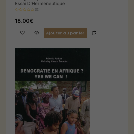
Essai D’Hermeneutique
(0)
Note
0
18.00
€
sur
5
Ajouter au panier