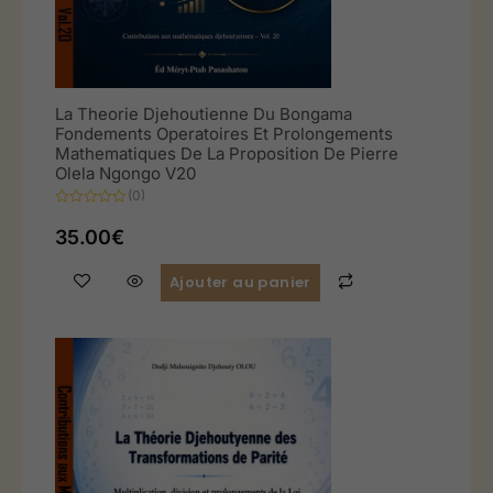
La Theorie Djehoutienne Du Bongama
Fondements Operatoires Et Prolongements
Mathematiques De La Proposition De Pierre
Olela Ngongo V20
(0)
Note
0
35.00
€
sur
5
Ajouter au panier