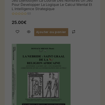
Jeu Djehoutyen La Course Des Nombres Un Jeu
Pour Developper La Logique Le Calcul Mental Et
L Intelligence Strategique
(0)
Note
0
25.00
€
sur
5
Ajouter au panier