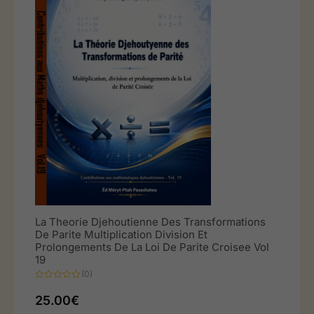
La Theorie Djehoutienne Des Transformations
De Parite Multiplication Division Et
Prolongements De La Loi De Parite Croisee Vol
19
(0)
Note
0
25.00
€
sur
5