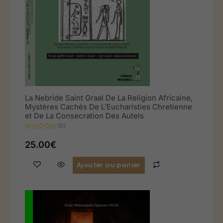
La Nebride Saint Graal De La Religion Africaine,
Mystères Cachés De L’Eucharisties Chretienne
et De La Consecration Des Autels
(0)
Note
0
25.00
€
sur
5
Ajouter au panier