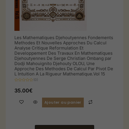
Les Mathematiques Djehoutyennes Fondements
Methodes Et Nouvelles Approches Du Calcul
Analyse Critique Reformulation Et
Developpement Des Travaux En Mathematiques
Djehoutyennes De Serge Christian Ombang par
Dodji Mahouignito Djehouty OLOU, Une
Approche Des Methodes De Calcul Par Pivot De
L Intuition A La Rigueur Mathematique.Vol 15
(0)
Note
0
35.00
€
sur
5
Ajouter au panier