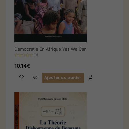
Democratie En Afrique Yes We Can
(0)
Note
0
10.14
€
sur
5
Ajouter au panier