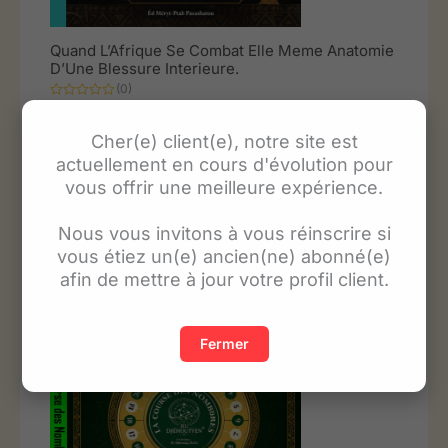
Quand L’Afrique Se Combat Elle Meme Anatomie
D’Une Blessure Interieure.
(0)
Note
0
25.00
€
sur
Cher(e) client(e), notre site est
5
actuellement en cours d'évolution pour
Ajouter au panier
vous offrir une meilleure expérience.
Nous vous invitons à vous réinscrire si
vous étiez un(e) ancien(ne) abonné(e)
afin de mettre à jour votre profil client.
Fermer