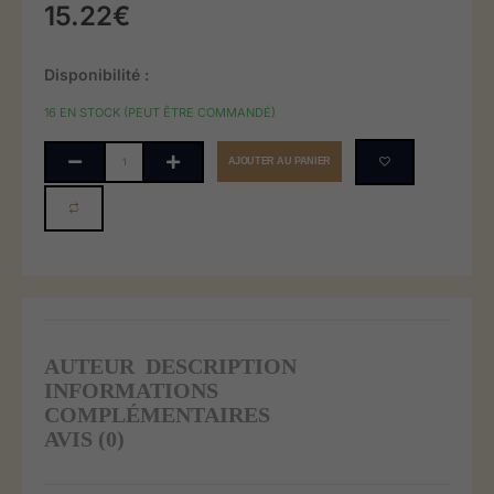
15.22
€
quantité
Disponibilité :
de
16 EN STOCK (PEUT ÊTRE COMMANDÉ)
Le
sahara
AJOUTER AU PANIER
ou
la
valée
du
nil?
Aperçu
sur
la
AUTEUR
DESCRIPTION
problématique
INFORMATIONS
du
COMPLÉMENTAIRES
berceau
AVIS (0)
de
L’unité