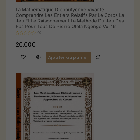
La Mathématique Djehoutyenne Vivante
Comprendre Les Entiers Relatifs Par Le Corps Le
Jeu Et Le Raisonnement La Methode Du Jeu Des
Pas Pour Tous De Pierre Olela Ngongo Vol 16
(0)
Note
0
20.00
€
sur
5
Ajouter au panier