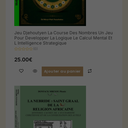
Jeu Djehoutyen La Course Des Nombres Un Jeu
Pour Developper La Logique Le Calcul Mental Et
L Intelligence Strategique
(0)
Note
0
25.00
€
sur
5
Ajouter au panier