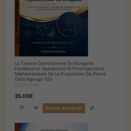
La Theorie Djehoutienne Du Bongama
Fondements Operatoires Et Prolongements
Mathematiques De La Proposition De Pierre
Olela Ngongo V20
(0)
Note
0
35.00
€
sur
5
Ajouter au panier