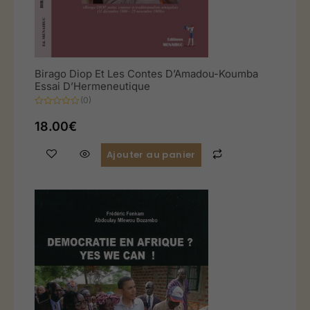
Birago Diop Et Les Contes D’Amadou-Koumba
Essai D’Hermeneutique
(0)
Note
0
18.00
€
sur
5
Ajouter au panier