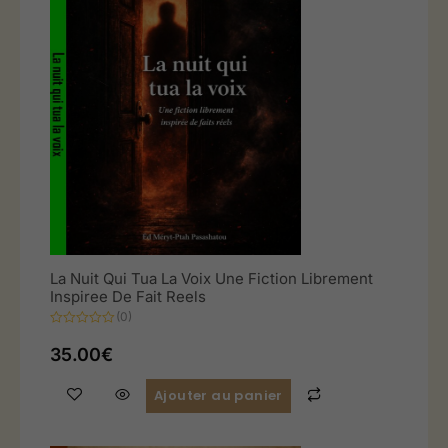
La Nuit Qui Tua La Voix Une Fiction Librement
Inspiree De Fait Reels
(0)
Note
0
35.00
€
sur
5
Ajouter au panier