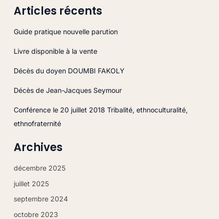
Articles récents
c
h
Guide pratique nouvelle parution
e
Livre disponible à la vente
r
c
Décès du doyen DOUMBI FAKOLY
h
Décès de Jean-Jacques Seymour
e
r
Conférence le 20 juillet 2018 Tribalité, ethnoculturalité,
ethnofraternité
:
Archives
décembre 2025
juillet 2025
septembre 2024
octobre 2023