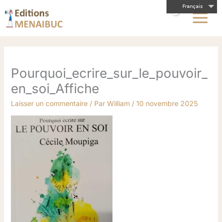
Aller
Français
au
contenu
Pourquoi_ecrire_sur_le_pouvoir_
en_soi_Affiche
Laisser un commentaire
/ Par
William
/
10 novembre 2025