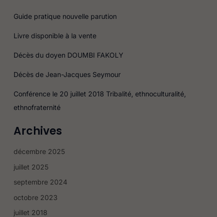
h
Guide pratique nouvelle parution
e
Livre disponible à la vente
r
c
Décès du doyen DOUMBI FAKOLY
h
Décès de Jean-Jacques Seymour
e
r
Conférence le 20 juillet 2018 Tribalité, ethnoculturalité,
ethnofraternité
:
Archives
décembre 2025
juillet 2025
septembre 2024
octobre 2023
juillet 2018