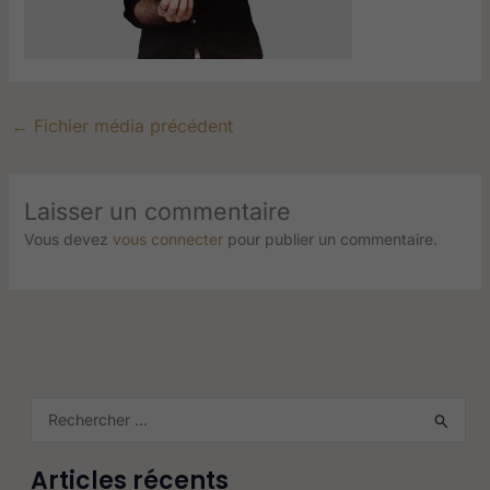
←
Fichier média précédent
Laisser un commentaire
Vous devez
vous connecter
pour publier un commentaire.
R
e
Articles récents
c