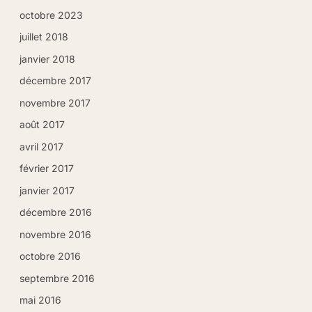
octobre 2023
juillet 2018
Cher(e) client(e), notre site est
janvier 2018
actuellement en cours d'évolution pour
décembre 2017
vous offrir une meilleure expérience.
novembre 2017
Nous vous invitons à vous réinscrire si
août 2017
vous étiez un(e) ancien(ne) abonné(e)
afin de mettre à jour votre profil client.
avril 2017
février 2017
janvier 2017
Fermer
décembre 2016
novembre 2016
octobre 2016
septembre 2016
mai 2016