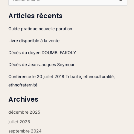
R
e
Articles récents
c
h
Guide pratique nouvelle parution
e
Livre disponible à la vente
r
c
Décès du doyen DOUMBI FAKOLY
h
Décès de Jean-Jacques Seymour
e
r
Conférence le 20 juillet 2018 Tribalité, ethnoculturalité,
ethnofraternité
:
Archives
décembre 2025
juillet 2025
septembre 2024