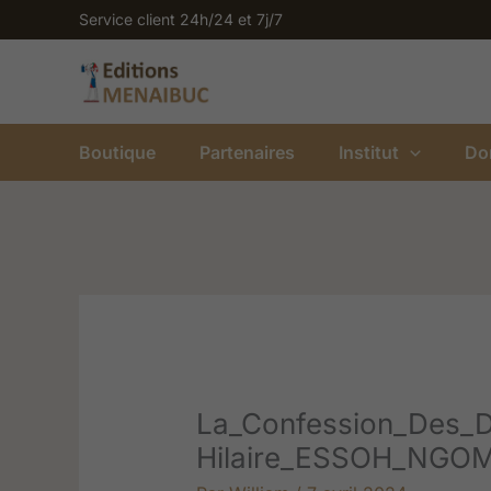
Aller
Service client 24h/24 et 7j/7
au
contenu
Boutique
Partenaires
Institut
Do
La_Confession_Des_D
Hilaire_ESSOH_NGO