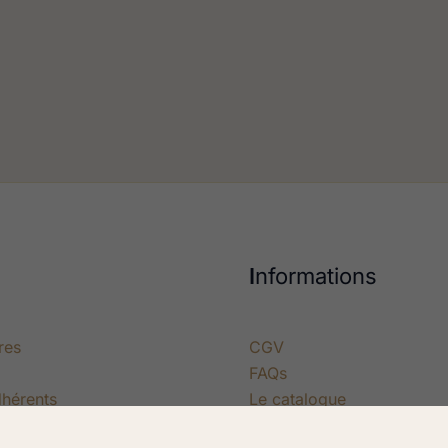
I
nformations
res
CGV
FAQs
dhérents
Le catalogue
stoire
Politique de retour