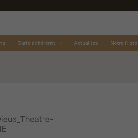
ns
Carte adhérents
Actualités
Notre Histo
ieux_Theatre-
ME