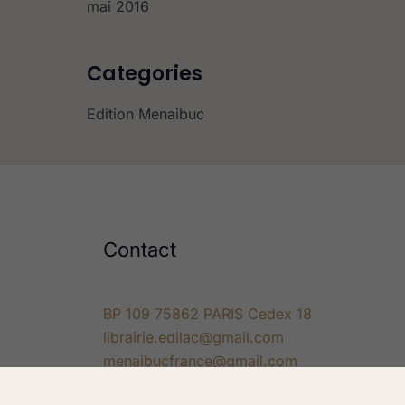
mai 2016
Categories
Edition Menaibuc
Contact
BP 109 75862 PARIS Cedex 18
librairie.edilac@gmail.com
menaibucfrance@gmail.com