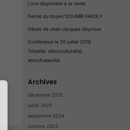
r
Livre disponible à la vente
c
Décès du doyen DOUMBI FAKOLY
h
Décès de Jean-Jacques Seymour
e
r
Conférence le 20 juillet 2018
Tribalité, ethnoculturalité,
:
ethnofraternité
Archives
décembre 2025
juillet 2025
septembre 2024
octobre 2023