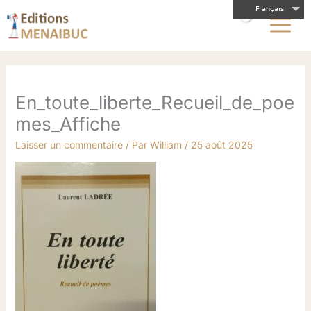
Aller
Français
au
contenu
En_toute_liberte_Recueil_de_poe
mes_Affiche
Laisser un commentaire
/ Par
William
/
25 août 2025