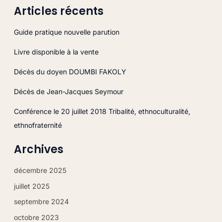
Articles récents
c
h
Guide pratique nouvelle parution
e
Livre disponible à la vente
r
c
Décès du doyen DOUMBI FAKOLY
h
Décès de Jean-Jacques Seymour
e
r
Conférence le 20 juillet 2018 Tribalité, ethnoculturalité,
ethnofraternité
:
Archives
décembre 2025
juillet 2025
septembre 2024
octobre 2023