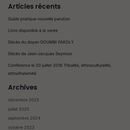
Articles récents
c
h
Guide pratique nouvelle parution
e
Livre disponible à la vente
r
c
Décès du doyen DOUMBI FAKOLY
h
Décès de Jean-Jacques Seymour
e
r
Conférence le 20 juillet 2018 Tribalité, ethnoculturalité,
ethnofraternité
:
Archives
décembre 2025
juillet 2025
septembre 2024
octobre 2023