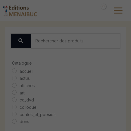
Aller
au
contenu
Catalogue
accueil
actus
affiches
art
cd_dvd
colloque
contes_et_poesies
dons
economie