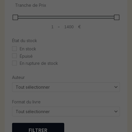
Tranche de Prix
egyptologie_et_philosophie
esclavage
essai
-
€
histoire
Minimum Price
Maximum Price
interdependance_africaine
État du stock
kemmiou_tours
Linguistique
En stock
livres_pour_enfants
Épuisé
Non classé
En rupture de stock
nouveaute
Auteur
ouvrage_en_diffusion
Politique
produits
recit_biographie
Format du livre
roman
sciences
spiritualite
theatre
FILTRER