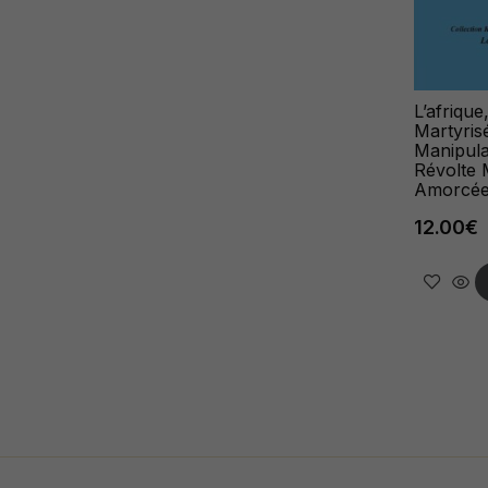
L’afriqu
Martyris
Manipula
Révolte 
Amorcé
12.00
€