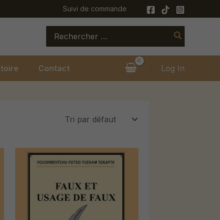
Suivi de commande
Search
for:
toire
Contact
Log In