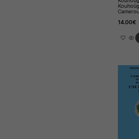
Kouhoûg
Kouhoûg
Camero
14.00
€