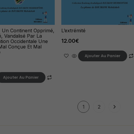
e, Un Continent Opprimé,
L’extrémité
é, Vandalisé Par La
12.00
€
tion Occidentale Une
Mal Conçue Et Mal
e
Ajouter Au Panier
Ajouter Au Panier
1
2