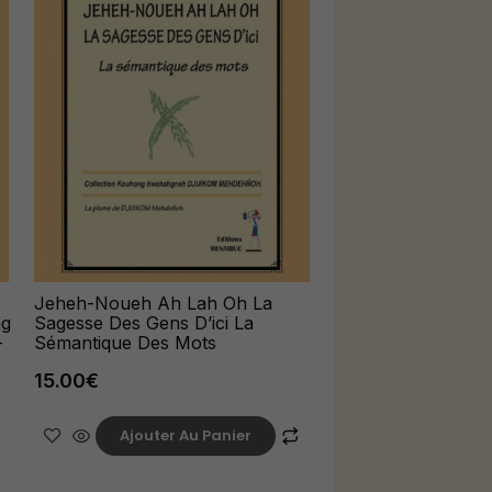
Jeheh-Noueh Ah Lah Oh La
ng
Sagesse Des Gens D’ici La
–
Sémantique Des Mots
15.00
€
Ajouter Au Panier