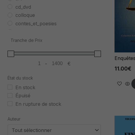
cd_dvd
colloque
contes_et_poesies
dons
economie
Tranche de Prix
egyptologie_et_philosophie
esclavage
Enquête
-
€
essai
Minimum Price
Maximum Price
11.00
€
histoire
État du stock
interdependance_africaine
En stock
kemmiou_tours
Épuisé
Linguistique
En rupture de stock
livres_pour_enfants
Non classé
Auteur
nouveaute
ouvrage_en_diffusion