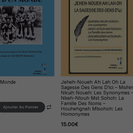
n Monde
Jeheh-Noueh Ah Lah Oh La
Sagesse Des Gens D’ici – Msihi
Nkuih Noueh: Les Synonymes 
Nkeh-Ntouh Mst Sohoh: La
Famille Des Noms –
Ajouter Au Panier
Houhehgneh Mtsohoh: Les
Homonymes
15.00
€