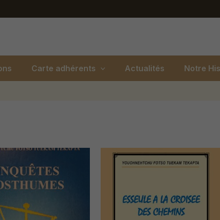
ons
Carte adhérents
Actualités
Notre His