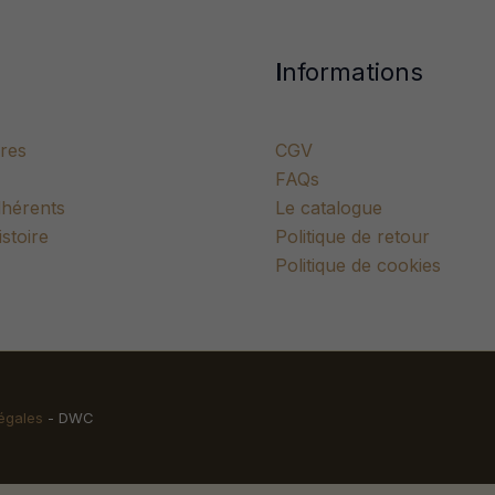
I
nformations
res
CGV
FAQs
dhérents
Le catalogue
stoire
Politique de retour
Politique de cookies
égales
- DWC