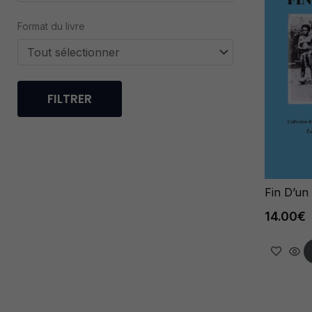
Politique
Format du livre
produits
recit_biographie
roman
sciences
FILTRER
spiritualite
theatre
Fin D’u
14.00
€