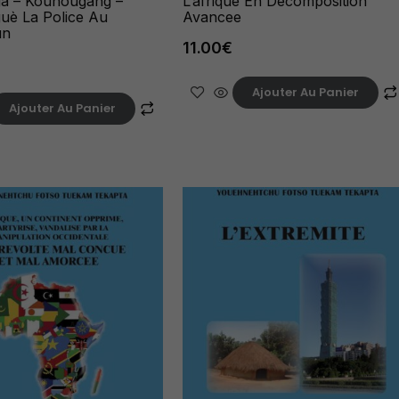
a – Kouhoûgang –
L’afrique En Decomposition
uè La Police Au
Avancee
un
11.00
€
Ajouter Au Panier
Ajouter Au Panier