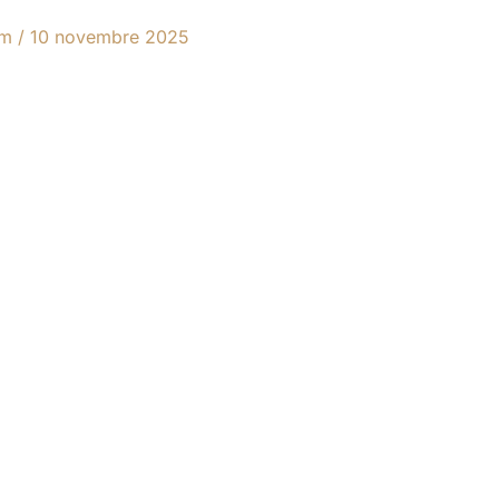
am
/
10 novembre 2025
Cher(e) client(e), notre site est actuellement en
cours d'évolution pour vous offrir une meilleure
expérience.