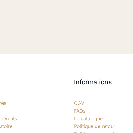
I
nformations
res
CGV
FAQs
dhérents
Le catalogue
stoire
Politique de retour