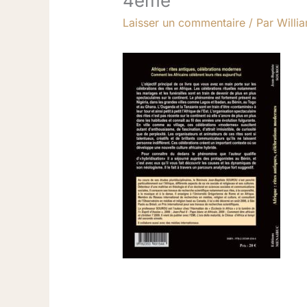
4eme
Laisser un commentaire
/ Par
Willi