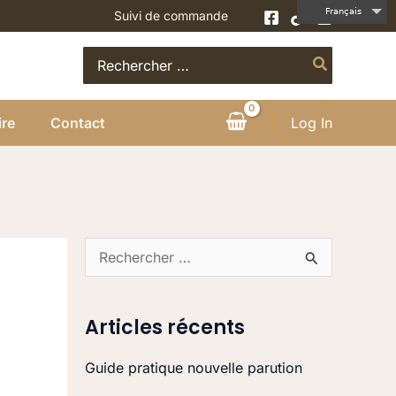
Français
Suivi de commande
Search
for:
ire
Contact
Log In
R
e
c
Articles récents
h
Guide pratique nouvelle parution
e