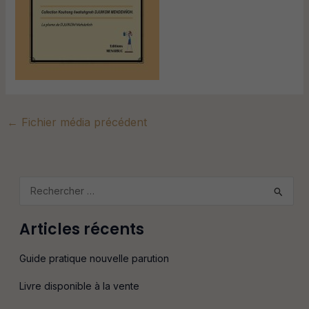
←
Fichier média précédent
R
e
Articles récents
c
h
Guide pratique nouvelle parution
e
Livre disponible à la vente
r