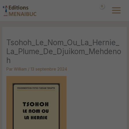
Aller
au
contenu
Tsohoh_Le_Nom_Ou_La_Hernie_
La_Plume_De_Djuikom_Mehdeno
h
Par
William
/
13 septembre 2024