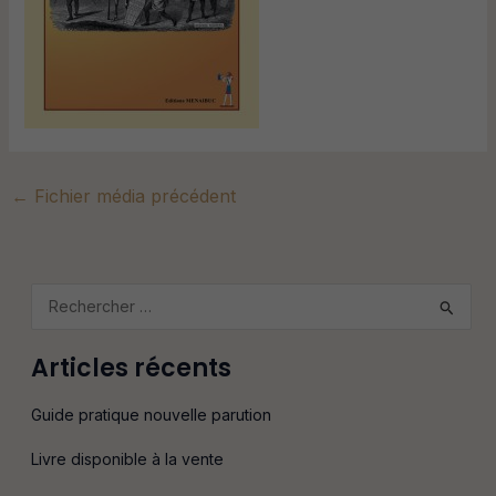
←
Fichier média précédent
R
e
Articles récents
c
h
Guide pratique nouvelle parution
e
Livre disponible à la vente
r