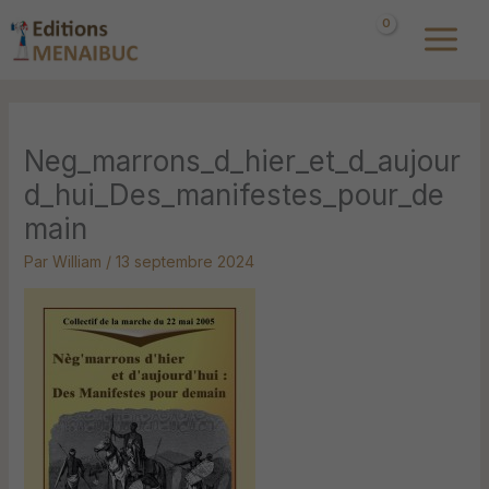
Aller
au
contenu
Neg_marrons_d_hier_et_d_aujour
d_hui_Des_manifestes_pour_de
main
Par
William
/
13 septembre 2024