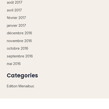
en cours d'évolution pour vous offrir une
août 2017
meilleure expérience.
avril 2017
février 2017
Nous vous invitons à vous réinscrire si vous
étiez un(e) ancien(ne) abonné(e) afin de
janvier 2017
mettre à jour votre profil client.
décembre 2016
novembre 2016
Fermer
octobre 2016
septembre 2016
mai 2016
Categories
Edition Menaibuc