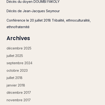
c
Décès du doyen DOUMBI FAKOLY
h
Décès de Jean-Jacques Seymour
e
r
Conférence le 20 juillet 2018 Tribalité, ethnoculturalité,
ethnofraternité
:
Archives
décembre 2025
juillet 2025
septembre 2024
octobre 2023
juillet 2018
janvier 2018
décembre 2017
novembre 2017
Cher(e) client(e), notre site est actuellement