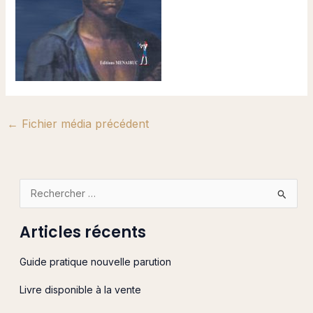
←
Fichier média précédent
R
e
Articles récents
c
h
Guide pratique nouvelle parution
e
Livre disponible à la vente
r