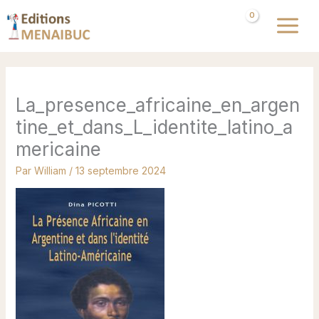
Aller
au
contenu
La_presence_africaine_en_argen
tine_et_dans_L_identite_latino_a
mericaine
Par
William
/
13 septembre 2024