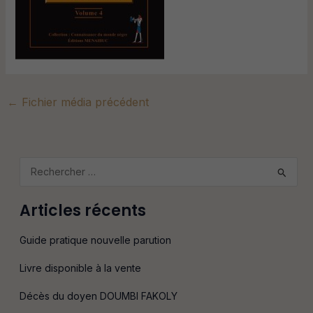
←
Fichier média précédent
R
e
Articles récents
c
h
Guide pratique nouvelle parution
e
Livre disponible à la vente
r
c
Décès du doyen DOUMBI FAKOLY
h