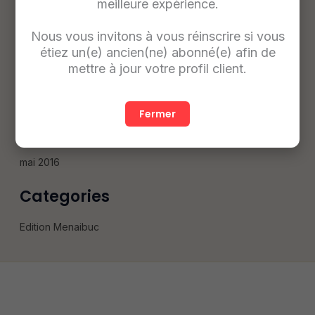
meilleure expérience.
avril 2017
février 2017
Nous vous invitons à vous réinscrire si vous
étiez un(e) ancien(ne) abonné(e) afin de
janvier 2017
mettre à jour votre profil client.
décembre 2016
novembre 2016
Fermer
octobre 2016
septembre 2016
mai 2016
Categories
Edition Menaibuc