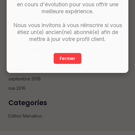
novembre 2017
en cours d'évolution pour vous offrir une
meilleure expérience.
août 2017
avril 2017
Nous vous invitons à vous réinscrire si vous
étiez un(e) ancien(ne) abonné(e) afin de
février 2017
mettre à jour votre profil client.
janvier 2017
décembre 2016
Fermer
novembre 2016
octobre 2016
septembre 2016
mai 2016
Categories
Edition Menaibuc