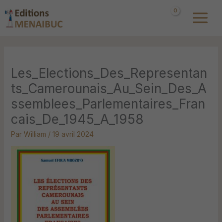
Aller
au
contenu
Les_Elections_Des_Representan
ts_Camerounais_Au_Sein_Des_A
ssemblees_Parlementaires_Fran
cais_De_1945_A_1958
Par
William
/
19 avril 2024