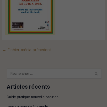
←
Fichier média précédent
R
e
Articles récents
c
h
Guide pratique nouvelle parution
e
Livre disponible à la vente