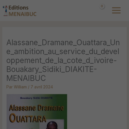
Aller
au
contenu
Alassane_Dramane_Ouattara_Un
e_ambition_au_service_du_devel
oppement_de_la_cote_d_ivoire-
Bouakary_Sidiki_DIAKITE-
MENAIBUC
Par
William
/
7 avril 2024