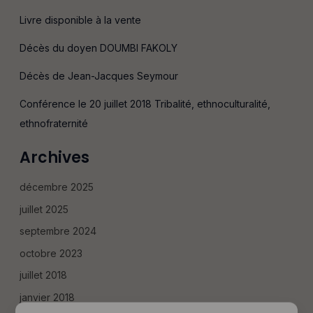
e
Livre disponible à la vente
r
c
Décès du doyen DOUMBI FAKOLY
h
Décès de Jean-Jacques Seymour
e
r
Conférence le 20 juillet 2018 Tribalité, ethnoculturalité,
ethnofraternité
:
Archives
décembre 2025
juillet 2025
septembre 2024
octobre 2023
juillet 2018
janvier 2018