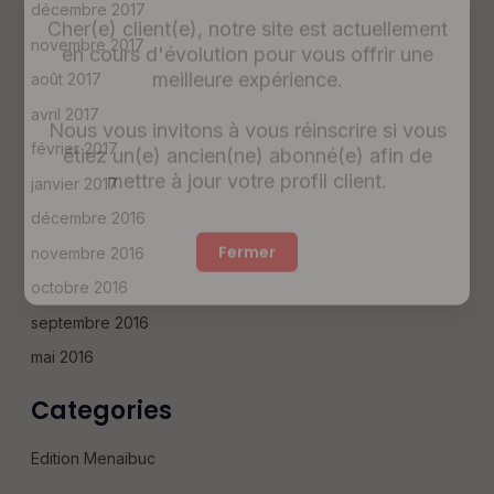
Cher(e) client(e), notre site est actuellement
décembre 2017
en cours d'évolution pour vous offrir une
novembre 2017
meilleure expérience.
août 2017
Nous vous invitons à vous réinscrire si vous
avril 2017
étiez un(e) ancien(ne) abonné(e) afin de
février 2017
mettre à jour votre profil client.
janvier 2017
décembre 2016
Fermer
novembre 2016
octobre 2016
septembre 2016
mai 2016
Categories
Edition Menaibuc