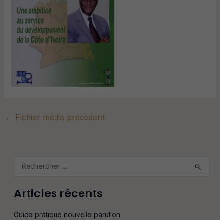
←
Fichier média précédent
R
e
Articles récents
c
h
Guide pratique nouvelle parution