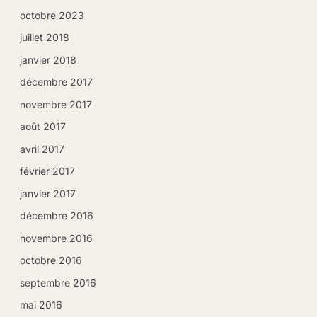
octobre 2023
juillet 2018
Cher(e) client(e), notre site est
janvier 2018
actuellement en cours d'évolution pour
décembre 2017
vous offrir une meilleure expérience.
novembre 2017
Nous vous invitons à vous réinscrire si
août 2017
vous étiez un(e) ancien(ne) abonné(e)
afin de mettre à jour votre profil client.
avril 2017
février 2017
Fermer
janvier 2017
décembre 2016
novembre 2016
octobre 2016
septembre 2016
mai 2016