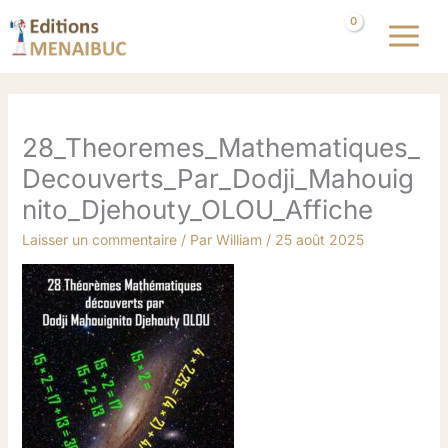
Aller
au
contenu
28_Theoremes_Mathematiques_
Decouverts_Par_Dodji_Mahouig
nito_Djehouty_OLOU_Affiche
Laisser un commentaire
/ Par
William
/
25 août 2025