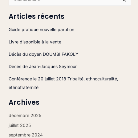
R
e
Articles récents
c
h
Guide pratique nouvelle parution
e
Livre disponible à la vente
r
c
Décès du doyen DOUMBI FAKOLY
h
Décès de Jean-Jacques Seymour
e
r
Conférence le 20 juillet 2018 Tribalité, ethnoculturalité,
ethnofraternité
:
Archives
décembre 2025
juillet 2025
septembre 2024