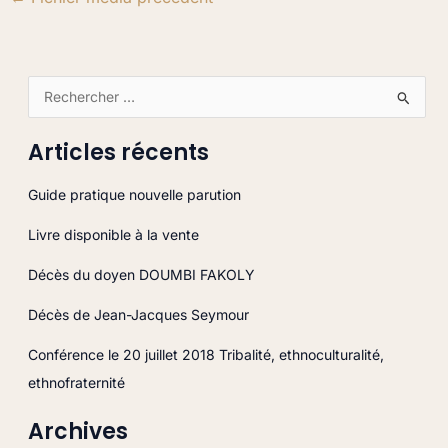
R
e
Articles récents
c
h
Guide pratique nouvelle parution
e
Livre disponible à la vente
r
c
Décès du doyen DOUMBI FAKOLY
h
Décès de Jean-Jacques Seymour
e
r
Conférence le 20 juillet 2018 Tribalité, ethnoculturalité,
ethnofraternité
:
Archives