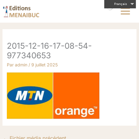
Aller
Français
au
contenu
2015-12-16-17-08-54-
977340653
Par
admin
/
9 juillet 2025
←
Fichier média précédent